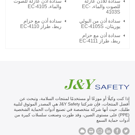
سدادة للأذن عازلة
سدادة أذن عازلة للصوت
للصوت والماء، EC-
والماء، EC-4105
4103S
سدادة أذن من البولي
سدادة أذن مع حزام
يوريثان،
EC-4105S
ربط، طراز EC-4110
سدادة أذن مع حزام
ربط، طراز EC-4111
إذا كنت وكيلًا أو موزعًا أو مستخدمًا لمنتجات السلامة، وتبحث عن
أفضل المنتجات، فإن شركتنا J&Y Safety هي المصدر الموثوق لتلبية
طلبك، حيث أنها شركة متخصصة في تصنيع أدوات الحماية الشخصية
(PPE) على مستوى الصين، وقد طورت وصنعت سلسلات كبيرة من
أدوات حماية السمع