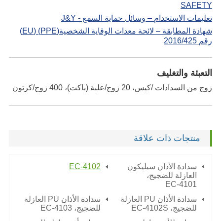
SAFETY
تعليمات الاستخدام – وسائل حماية السمع - J&Y
شهادة المطابقة – لائحة معدات الوقاية الشخصية(PPE) (EU)
رقم 2016/425
التعبئة والتغليف
زوج من السدادات /كيس، 20 زوج/علبة (باكت)، 400 زوج/كرتون
منتجات ذات علاقة
سدادة الأذان سيليكون
EC-4102
العازلة للضجيج،
EC-4101
سدادة الأذان PU العازلة
سدادة الأذان PU العازلة
للضجيج،
EC-4102S
للضجيج،
EC-4103