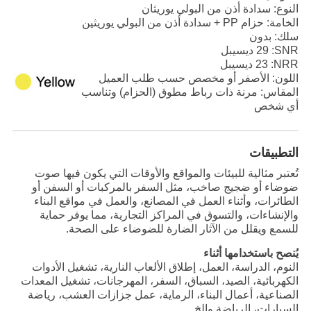
النوع: سدادة أذن من البولي يوريثان
الخامة: حزام PP + سدادة أذن من البولي يوريثين
سلك: بدون
SNR
: 29 ديسيبل
NRR
: 23 ديسيبل
اللون: الأصفر أو مخصص حسب طلب العميل
المقاس: مرنة ذات رباط مطوق (الحزام) وتناسب
أي شخص
التطبيقات
تُعتبر مثالية للبيئات والمواقع والأوقات التي يكون فيها صوت
ضوضاء أو ضجيج صاخب، مثل السفر بالمركبات أو السفن أو
الطائرات، وأثناء العمل في المصانع، والعمل في مواقع البناء
والإنشاءات، والتسوق في المراكز التجارية، مما يوفر حماية
للسمع ويقلل من الآثار الضارة للضوضاء على الصحة.
يُنصح باستخدامها أثناء
النوم، الدراسة، العمل، إطلاق الألعاب النارية، تشغيل الأدوات
الكهربائية، الصيد، السباق، السفر، المهرجانات، تشغيل المعدات
الصناعية، أعمال البناء، الرماية، عمل جزازات العشب، رياضة
السيارات، الرياضة وإلخ