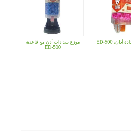
دة أذان،
ED-500
موزع سدادات أذن مع قاعدة،
ED-500