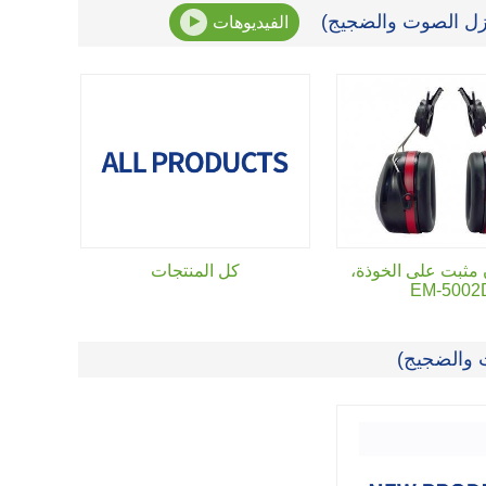
عزل الصوت والضجيج)
الفيديوهات
 مثبت على الخوذة،
كل المنتجات
EM-5002
 والضجيج)