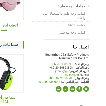
كمامات وجه طبية
كمامة وجه طبية للاستعمال مرة
واحدة
كمامة KN95
أغطية أذان 
سماع
كمامة وجه مع فلتر
سماعات رأ
اتصل بنا
Guangzhou J&Y Safety Products
Manufacturer Co., Ltd.
رقم الهاتف:
+86-20-36853918
رقم الفاكس:
+86-20-36853898
البريد الإلكتروني:
jhnali@jy-
safety.com
(Nancy)
رقم الموبايل:
+86-18922356642
للتواصل عبر الواتس اب:
+86-18922356642
سماعة رأس
001M