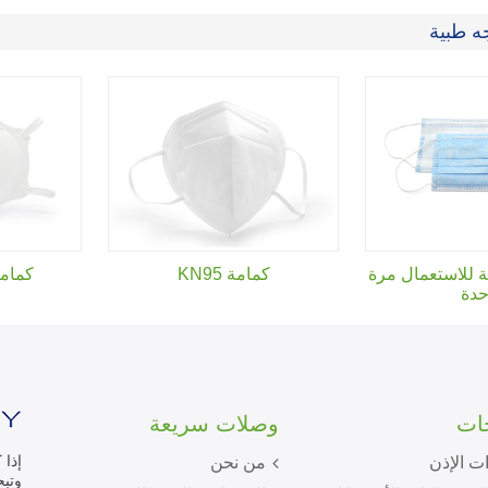
ه طبية
 للاستعمال مرة
كمامة KN95
كمامة
حدة
جات
وصلات سريعة
إذا 
ت الإذن
من نحن