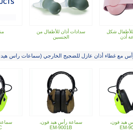
للأطفال شكل
سدادات أذان للأطفال من
من
ة أذن
الجنسين
س مع غطاء أذان عازل للضجيج الخارجي (سماعات راس هيدف
 هيد فون،
سماعة رأس هيد فون،
سماعة 
C
EM-9001B
EM-9