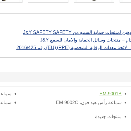
 لمنتجات حماية السمع من J&Y SAFETY SAFETY
م – منتجات وسائل الحماية والامان للسمع J&Y
 معدات الوقاية الشخصية (PPE) (EU) رقم 2016/425
EM-9001B
سماعة
سماعة رأس هيد فون،
EM-9002C
سماعة
منتجات جديدة