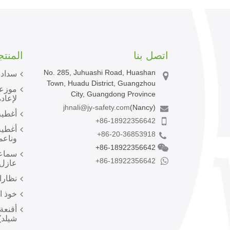
اتصل بنا
المنت
No. 285, Juhuashi Road, Huashan
سدادا
Town, Huadu District, Guangzhou
موزعا
City, Guangdong Province
لإعادة
jhnali@jy-safety.com
(Nancy)
أغطية
+86-18922356642
أغطية
+86-20-36853918
وناعم
+86-18922356642
سماعا
+86-18922356642
عازل 
نظارا
خوذ ا
أقنعة
شيلد)