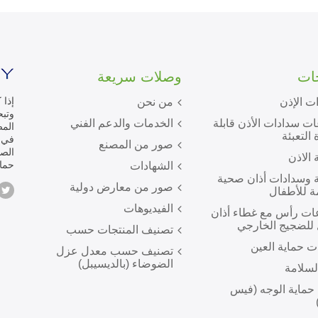
جات
وصلات سريعة
إذا 
ت الإذن
من نحن
ت سدادات الأذن قابلة
الخدمات والدعم الفني
المص
 التعبئة
صور من المصنع
الص
 الاذن
حماي
الشهادات
 وسدادات أذان صحية
صور من معارض دولية
ة للأطفال
الفيديوهات
ت رأس مع غطاء أذان
للضجيج الخارجي
تصنيف المنتجات حسب
ت حماية العين
تصنيف حسب معدل عزل
الضوضاء (بالديسيبل)
لسلامة
 حماية الوجه (فيس