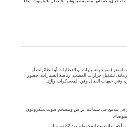
وث الأخرى، كما أنها مصممة بمؤشر للاتصال بالبلوتوث أيضاً.
ق، السفر (سواء بالسيارات أو القطارات أو الطائرات أو
والرماية، تشغيل جزازات العشب، رياضة السيارات، حضور
هي، وفي جبهات القتال وفي المعسكرات وإلخ.
 التي تعمل بتقنية Bluetooth مع مكبر صوت احترافي مدمج في سماعة الرأس ومضخم صوت ميكروفون
لضوضاء.
 الصوت المحمولة عند 82 ديسيبل.