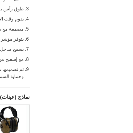
طوق رأس بلا
يدوم وقت الاتصا
مصممة مع بطارية ليثيوم أيون ليث
يتوفر مؤشر ت
يسمح مدخل AUX بالاتصال بالأجهزة الخارجية، مثل MP3 أو الهاتف الذكي أو أي أجهزة صوتية أ
مع إسفنج من PU عالي الكثافة الذي يملأ طبقة غطاء الأذن الداخلي لحجب الصوت، مما يحقق عزل الضو
تم تصميمها م
وحماية السمع
نماذج (عينات)