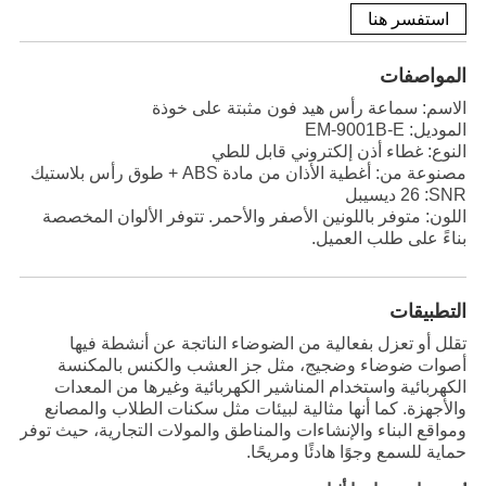
استفسر هنا
المواصفات
الاسم: سماعة رأس هيد فون مثبتة على خوذة
الموديل: EM-9001B-E
النوع: غطاء أذن إلكتروني قابل للطي
مصنوعة من: أغطية الأذان من مادة ABS + طوق رأس بلاستيك
SNR
: 26 ديسيبل
اللون: متوفر باللونين الأصفر والأحمر. تتوفر الألوان المخصصة
بناءً على طلب العميل.
التطبيقات
تقلل أو تعزل بفعالية من الضوضاء الناتجة عن أنشطة فيها
أصوات ضوضاء وضجيج، مثل جز العشب والكنس بالمكنسة
الكهربائية واستخدام المناشير الكهربائية وغيرها من المعدات
والأجهزة. كما أنها مثالية لبيئات مثل سكنات الطلاب والمصانع
ومواقع البناء والإنشاءات والمناطق والمولات التجارية، حيث توفر
حماية للسمع وجوًا هادئًا ومريحًا.