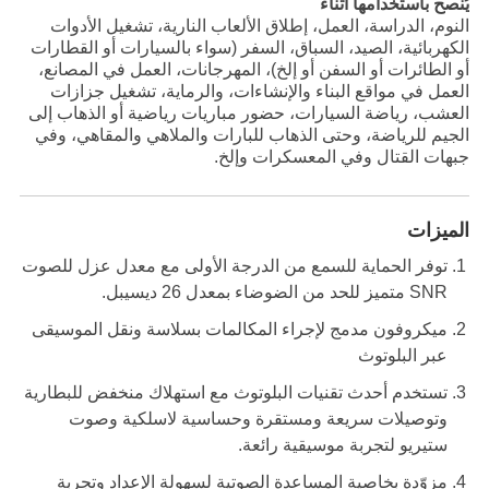
يُنصح باستخدامها أثناء
النوم، الدراسة، العمل، إطلاق الألعاب النارية، تشغيل الأدوات
الكهربائية، الصيد، السباق، السفر (سواء بالسيارات أو القطارات
أو الطائرات أو السفن أو إلخ)، المهرجانات، العمل في المصانع،
العمل في مواقع البناء والإنشاءات، والرماية، تشغيل جزازات
العشب، رياضة السيارات، حضور مباريات رياضية أو الذهاب إلى
الجيم للرياضة، وحتى الذهاب للبارات والملاهي والمقاهي، وفي
جبهات القتال وفي المعسكرات وإلخ.
الميزات
توفر الحماية للسمع من الدرجة الأولى مع معدل عزل للصوت
SNR متميز للحد من الضوضاء بمعدل 26 ديسيبل.
ميكروفون مدمج لإجراء المكالمات بسلاسة ونقل الموسيقى
عبر البلوتوث
تستخدم أحدث تقنيات البلوتوث مع استهلاك منخفض للبطارية
وتوصيلات سريعة ومستقرة وحساسية لاسلكية وصوت
ستيريو لتجربة موسيقية رائعة.
مزوّدة بخاصية المساعدة الصوتية لسهولة الإعداد وتجربة