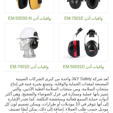
واقيات أذن EM-7001E
واقيات أذن EM-5003D-N
واقيات أذن EM-50031D
واقيات أذن EM-7001D
تُعد شركة J&Y Safety واحدة من كبرى الشركات الصينية
المصنعة لمعدات الحماية والوقاية، وتتمتع بخبرة غنية في إنتاج
منتجات السلامة. ومن منتجات السلامة أغطية الأذنين، والتي
تتميز بأنها عملية وممتازة في عزل الضوضاء والضجيج، وهي أكثر
أدوات حماية السمع فعالية ومنخفضة التكلفة. كما تجدر الإشارة
إلى أنها تتوفر في 10 موديلات أو طرازات، ويمكن تصميم لون كل
موديل حسب طلب العملاء. إضافة إلى ذلك، يمكن أيضًا تصنيف