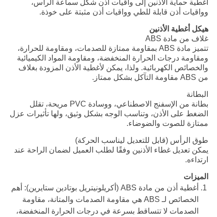
أغطية حماية الأذنين إلى واقيات أذن شكل سماعة الرأس،
وواقيات أذن قابلة للطي وواقيات أذن مثبتة على خوذة.
هيكل أغطية الأذنين
غلاف من مادة ABS
تتميز مادة ABS بمقاومة ممتازة للصدمات، ومقاومة للحرارة،
ومقاومة درجات الحرارة المنخفضة، ومقاومة المواد الكيميائية
والخصائص الكهربائية. ولذا، يمكن لأغطية الأذن المزودة بغلاف
من ABS مقاومة التآكل بشكل ممتاز.
البطانة
بطانة من الإسفنج الاصطناعي، ووسادة PVC مريحة، تقلل
الضغط على الأذن، وتناسب الوجه بشكل وثيق، ولها تأثيرات عزل
ممتازة للصوت والضوضاء.
طوق الرأس (قابل للتعديل ليناسب الحركة)
يمكن تعديل غطاء الأذنين وفقًا لطلب العميل لضمان الراحة عند
ارتداءه.
الميزات
أغطية أذن من مادة ABS (أكريلونيتريل بوتادين ستايرين): أهم
الخصائص لـ ABS هي مقاومة الصدمات والمتانة، مقاومة
الصدمات لا تتساقط بسرعة في درجات الحرارة المنخفضة،