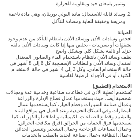
وتتميز بلمعان جيد ومقاومة للحرارة
وسائد قابلة للاستبدال: مادة البولي يوريثان، وهي مادة ناعمة
ومريحة وخفيفة للغاية ومضادة للتآكل
الصيانة
افحص وسادات الأذن ووسائد الأذن بانتظام للتأكد من عدم وجود
تشققات أو تسريبات - تخلص منها إذا كانت وسادات الأذن تالفة
جزئياً أو تالفة بشكل كلي وبشكل واضح
نظف وسائد الأذن بانتظام باستخدام الماء والصابون المعتدل
استبدل وسائد الأذن والبطانات الإسفنجية كل 6 إلى 8 أشهر في
حالة الاستخدام العادي، وكل 3 إلى 4 أشهر في حالة الاستخدام
الكثيف أو في الأجواء الرطبة/القاسية
الاستخدام (التطبيق)
تُستخدم أغطية الأذن في قطاعات صناعية وخدمية عدة ومجالات
شخصية أيضاً، حيث يستخدمها عمال قطاع الإدارة والزراعة
وعمال صناعة السيارات وقطع الغيار، كما يستخدمها عمال
المطارات وفي السكك الحديدية وعند العمل في مواقع البناء
والتشييد وقطاع الصناعات الكيميائية والطاقة أو الكهرباء، كما
يستخدمها فرق الحماية من الحرائق (فرق مكافحة الحرائق)
وعمال الصناعات الزجاجية وعمال التشجير وتنسيق الحدائق
وعمال النظافة وعمال صناعة الحديد والصلب والخدمات