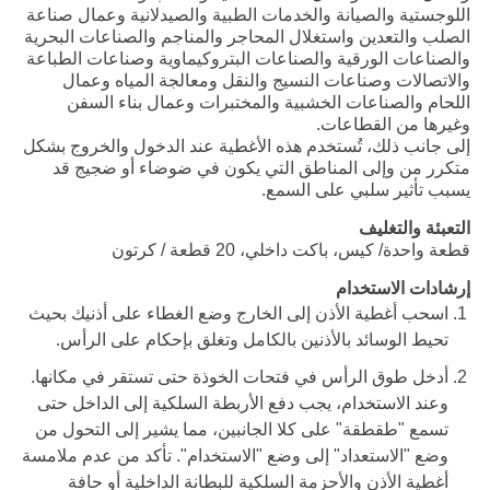
اللوجستية والصيانة والخدمات الطبية والصيدلانية وعمال صناعة
الصلب والتعدين واستغلال المحاجر والمناجم والصناعات البحرية
والصناعات الورقية والصناعات البتروكيماوية وصناعات الطباعة
والاتصالات وصناعات النسيج والنقل ومعالجة المياه وعمال
اللحام والصناعات الخشبية والمختبرات وعمال بناء السفن
وغيرها من القطاعات.
إلى جانب ذلك، تُستخدم هذه الأغطية عند الدخول والخروج بشكل
متكرر من وإلى المناطق التي يكون في ضوضاء أو ضجيج قد
يسبب تأثير سلبي على السمع.
التعبئة والتغليف
قطعة واحدة/ كيس، باكت داخلي، 20 قطعة / كرتون
إرشادات الاستخدام
اسحب أغطية الأذن إلى الخارج وضع الغطاء على أذنيك بحيث
تحيط الوسائد بالأذنين بالكامل وتغلق بإحكام على الرأس.
أدخل طوق الرأس في فتحات الخوذة حتى تستقر في مكانها.
وعند الاستخدام، يجب دفع الأربطة السلكية إلى الداخل حتى
تسمع "طقطقة" على كلا الجانبين، مما يشير إلى التحول من
وضع "الاستعداد" إلى وضع "الاستخدام". تأكد من عدم ملامسة
أغطية الأذن والأحزمة السلكية للبطانة الداخلية أو حافة