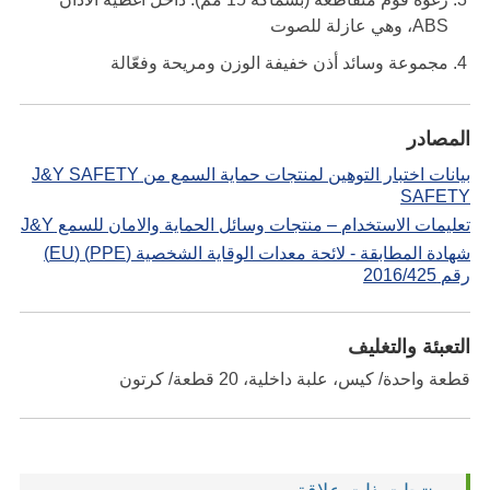
ABS، وهي عازلة للصوت
مجموعة وسائد أذن خفيفة الوزن ومريحة وفعّالة
المصادر
بيانات اختبار التوهين لمنتجات حماية السمع من J&Y SAFETY
SAFETY
تعليمات الاستخدام – منتجات وسائل الحماية والامان للسمع J&Y
شهادة المطابقة - لائحة معدات الوقاية الشخصية (PPE) (EU)
رقم 2016/425
التعبئة والتغليف
قطعة واحدة/ كيس، علبة داخلية، 20 قطعة/ كرتون