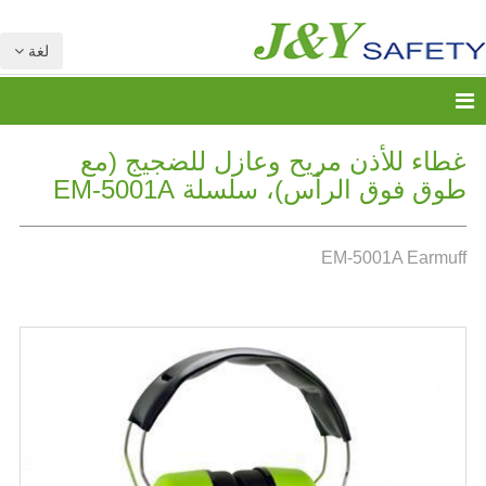
لغة
غطاء للأذن مريح وعازل للضجيج (مع
طوق فوق الرأس)، سلسلة EM-5001A
EM-5001A Earmuff