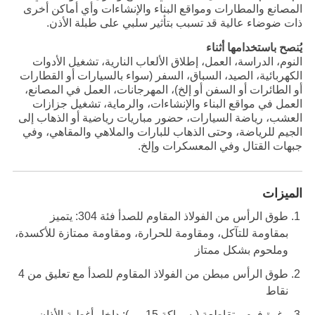
المصانع والمطارات ومواقع البناء والإنشاءات وأي أماكن أخرى
ذات ضوضاء عالية قد تسبب بتأثير سلبي على طبلة الأذن.
يُنصح باستخدامها أثناء
النوم، الدراسة، العمل، إطلاق الألعاب النارية، تشغيل الأدوات
الكهربائية، الصيد، السباق، السفر (سواء بالسيارات أو القطارات
أو الطائرات أو السفن أو إلخ)، المهرجانات، العمل في المصانع،
العمل في مواقع البناء والإنشاءات، والرماية، تشغيل جزازات
العشب، رياضة السيارات، حضور مباريات رياضية أو الذهاب إلى
الجيم للرياضة، وحتى الذهاب للبارات والملاهي والمقاهي، وفي
جبهات القتال وفي المعسكرات وإلخ.
الميزات
طوق الرأس من الفولاذ المقاوم للصدأ فئة 304: يتميز
بمقاومة للتآكل، ومقاومة للحرارة، ومقاومة ممتازة للأكسدة،
وملحوم بشكل ممتاز
طوق الرأس مبطن من الفولاذ المقاوم للصدأ مع تعليق من 4
نقاط
رغوة فوم متقاطعة (بسماكة 15 مم): داخل أغطية الأذان