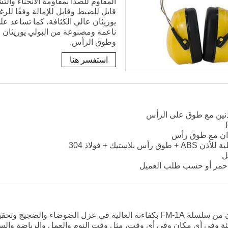
المقاوم للصدأ بمقاومة الانحناء و
قابل للضبط وقابل للإمالة وفقًا للر
يوريثان عالي الكثافة، كما تساعد ع
ناعمة ومصنوعة من البولي يوريثان 
وطوق الرأس.
استفسر هنا
أذنين مع طوق على الرأس
أذان مع طوق رأس
 بلاستيك + فولاذ 304
 أحمر أو حسب طلب العميل
يتميز غطاء الأذن من سلسلة FM-1A بكفاءته العالية في عزل ال
ئة وفي أي مكان وفي أي وقت، مثل وقت النوم والعمل والرياضة والس