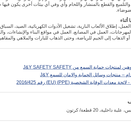
 والتلميع والقطع بالمنشار واللحام وأي وفي أي بيئات أخرى يكون في
لضوضاء.
أثناء
العمل، إطلاق الألعاب النارية، تشغيل الأدوات الكهربائية، الصيد، السبا
المهرجانات، العمل في المصانع، العمل في مواقع البناء والإنشاءات، 
أو الذهاب إلى الجيم للرياضة، وحتى الذهاب للبارات والملاهي والمقا
 لمنتجات حماية السمع من J&Y SAFETY SAFETY
م – منتجات وسائل الحماية والامان للسمع J&Y
 معدات الوقاية الشخصية (PPE) (EU) رقم 2016/425
ف
 داخلية، 20 قطعة/ كرتون