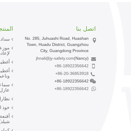
اتصل بنا
المنت
No. 285, Juhuashi Road, Huashan
سدادا
Town, Huadu District, Guangzhou
موزعا
City, Guangdong Province
لإعادة
jhnali@jy-safety.com
(Nancy)
أغطية
+86-18922356642
أغطية
+86-20-36853918
وناعم
+86-18922356642
سماعا
+86-18922356642
عازل 
نظارا
خوذ ا
أقنعة
شيلد)
كماما