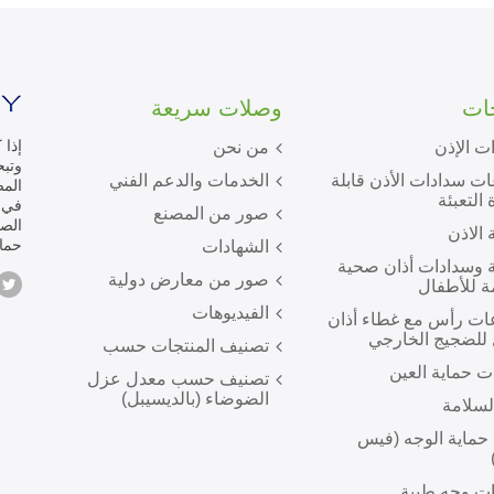
جات
وصلات سريعة
إذا 
ت الإذن
من نحن
ت سدادات الأذن قابلة
الخدمات والدعم الفني
المص
 التعبئة
صور من المصنع
الص
 الاذن
حماي
الشهادات
 وسدادات أذان صحية
صور من معارض دولية
ة للأطفال
الفيديوهات
ت رأس مع غطاء أذان
للضجيج الخارجي
تصنيف المنتجات حسب
ت حماية العين
تصنيف حسب معدل عزل
الضوضاء (بالديسيبل)
لسلامة
 حماية الوجه (فيس
ت وجه طبية