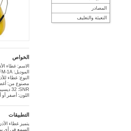
المصادر
التعبئة والتغليف
الخواص
الاسم: غطاء ال
الموديل: FM-1A
النوع: غطاء لل
مصنوع من: أغطية للأذن ABS + طوق رأس
SNR
: 32 ديسيبل
اللون: أصفر أو
التطبيقات
السمع في أي بي