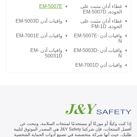
غطاء أذان مثبت على
EM-5007E
الخوذة،
EM-5007D
غطاء أذان مثبت على
واقيات أذن EM-5003D
الخوذة،
FM-1D
واقيات أذن EM-5007E-
واقيات أذن EM-7001E
N
واقيات أذن EM-5003D-
واقيات أذن EM-
50031D
N
واقيات أذن EM-7001D
إذا كنت وكيلًا أو موزعًا أو مستخدمًا لمنتجات السلامة، وتبحث عن
أفضل المنتجات، فإن شركتنا J&Y Safety هي المصدر الموثوق لتلبية
طلبك، حيث أنها شركة متخصصة في تصنيع أدوات الحماية الشخصية