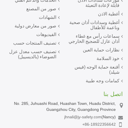
موزعات سدادات الأذن
الخدمات والدعم الفني
قابلة لإعادة التعبئة
صور من المصنع
أغطية الاذن
الشهادات
أغطية وسدادات أذان صحية
صور من معارض دولية
وناعمة للأطفال
الفيديوهات
سماعات رأس مع غطاء
أذان عازل للضجيج الخارجي
تصنيف المنتجات حسب
نظارات حماية العين
تصنيف حسب معدل عزل
الضوضاء (بالديسيبل)
خوذ السلامة
أقنعة حماية الوجه (فيس
شيلد)
كمامات وجه طبية
اتصل بنا
No. 285, Juhuashi Road, Huashan Town, Huadu District,
Guangzhou City, Guangdong Province
jhnali@jy-safety.com
(Nancy)
+86-18922356642