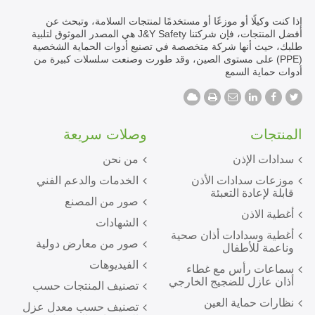
إذا كنت وكيلًا أو موزعًا أو مستخدمًا لمنتجات السلامة، وتبحث عن
أفضل المنتجات، فإن شركتنا J&Y Safety هي المصدر الموثوق لتلبية
طلبك، حيث أنها شركة متخصصة في تصنيع أدوات الحماية الشخصية
(PPE) على مستوى الصين، وقد طورت وصنعت سلسلات كبيرة من
أدوات حماية السمع
المنتجات
وصلات سريعة
سدادات الإذن
من نحن
موزعات سدادات الأذن
الخدمات والدعم الفني
قابلة لإعادة التعبئة
صور من المصنع
أغطية الاذن
الشهادات
أغطية وسدادات أذان صحية
صور من معارض دولية
وناعمة للأطفال
الفيديوهات
سماعات رأس مع غطاء
أذان عازل للضجيج الخارجي
تصنيف المنتجات حسب
نظارات حماية العين
تصنيف حسب معدل عزل