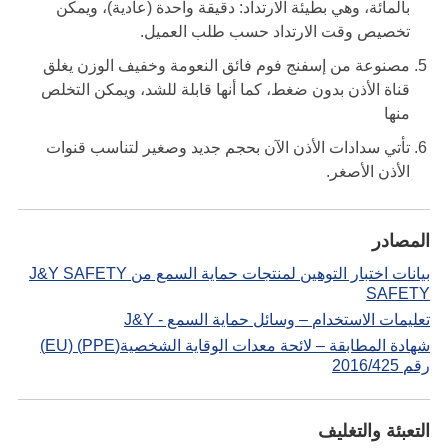
بالمائة، وهي بطيئة الارتداد: دقيقة واحدة (عادية)، ويمكن
تخصيص وقت الارتداد حسب طلب العميل.
مصنوعة من إسفنج فوم فائق النعومة وخفيف الوزن يغلق
قناة الأذن بدون ضغط، كما أنها قابلة للشد، ويمكن التخلص
منها
تأتي سدادات الأذن الآن بحجم جديد وصغير لتناسب قنوات
الأذن الأصغر.
المصادر
بيانات اختبار التوهين لمنتجات حماية السمع من J&Y SAFETY
SAFETY
تعليمات الاستخدام – وسائل حماية السمع - J&Y
شهادة المطابقة – لائحة معدات الوقاية الشخصية(PPE) (EU)
رقم 2016/425
التعبئة والتغليف