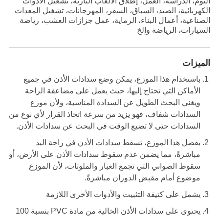
النوم، الدراسة، العمل، إطلاق الألعاب النارية، تشغيل الأدوات
الكهربائية، الصيد، السباق، السفر، المهرجانات، تشغيل المعدات
الصناعية، أعمال البناء، الرماية، عمل جزازات العشب، رياضة
السيارات، الرياضة وإلخ
الميزات
باستخدام هذا الموزع، يمكن وضع سدادات الأذن في جميع
الأماكن التي تحتاج إليها، حيث يعمل على مضاعفة الراحة
ويغني البحث الطويل عن السدادة المناسبة، ولأن موزع
السدادات شفاف، فهو يزيد من سرعة اتخاذ القرار لأي نوع من
السدادات حتى لا تضيع الوقت في البحث عن سدادات الأذن.
بفضل هذا الموزع، تسقط سدادات الأذن في راحة اليد
مباشرةً، مما يضمن عدم سقوط سدادات الأذن على الأرض، أو
سقوط الصواني التي تجمع الغبار والملوثات، لأن الموزع
موضوع أمام مقبض الدوران مباشرةً.
يشمل على كتيفة التثبيت والأدوات الأخرى اللازمة
يحتوى على سدادات الأذن الخالية من مادة PVC بنسبة 100