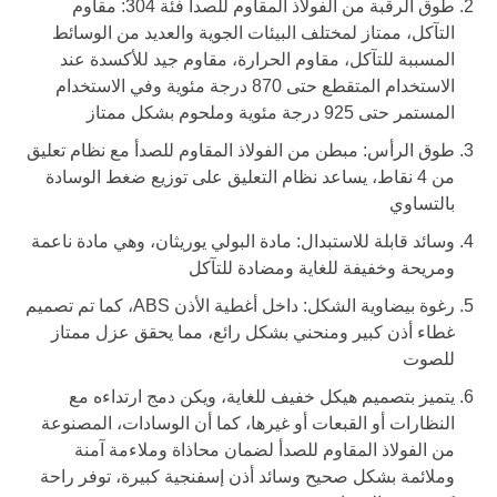
طوق الرقبة من الفولاذ المقاوم للصدأ فئة 304: مقاوم
التآكل، ممتاز لمختلف البيئات الجوية والعديد من الوسائط
المسببة للتآكل، مقاوم الحرارة، مقاوم جيد للأكسدة عند
الاستخدام المتقطع حتى 870 درجة مئوية وفي الاستخدام
المستمر حتى 925 درجة مئوية وملحوم بشكل ممتاز
طوق الرأس: مبطن من الفولاذ المقاوم للصدأ مع نظام تعليق
من 4 نقاط، يساعد نظام التعليق على توزيع ضغط الوسادة
بالتساوي
وسائد قابلة للاستبدال: مادة البولي يوريثان، وهي مادة ناعمة
ومريحة وخفيفة للغاية ومضادة للتآكل
رغوة بيضاوية الشكل: داخل أغطية الأذن ABS، كما تم تصميم
غطاء أذن كبير ومنحني بشكل رائع، مما يحقق عزل ممتاز
للصوت
يتميز بتصميم هيكل خفيف للغاية، ويكن دمج ارتداءه مع
النظارات أو القبعات أو غيرها، كما أن الوسادات، المصنوعة
من الفولاذ المقاوم للصدأ لضمان محاذاة وملاءمة آمنة
وملائمة بشكل صحيح وسائد أذن إسفنجية كبيرة، توفر راحة