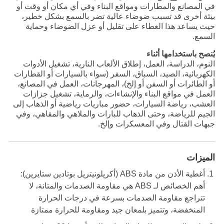
في المصانع والمطارات ومواقع البناء وفي أي مكان أو وقت أو
بيئة أخرى قد تسبب ضوضاء عالية تضر بالسمع بشكل خطير،
حيث يساعد هذا الغطاء على تقليل أو عزل الضوضاء وحماية
السمع.
يُنصح باستخدامها أثناء
النوم، الدراسة، العمل، إطلاق الألعاب النارية، تشغيل الأدوات
الكهربائية، الصيد، السباق، السفر (سواء بالسيارات أو القطارات
أو الطائرات أو السفن أو إلخ)، المهرجانات، العمل في المصانع،
العمل في مواقع البناء والإنشاءات، والرماية، تشغيل جزازات
العشب، رياضة السيارات، حضور مباريات رياضية أو الذهاب إلى
الجيم للرياضة، وحتى الذهاب للبارات والملاهي والمقاهي، وفي
جبهات القتال وفي المعسكرات وإلخ.
الميزات
أغطية الأذن من مادة ABS (أكريلونيتريل بوتادين ستايرين):
أهم الخصائص لـ ABS هي مقاومة الصدمات والمتانة، لا
تتراجع مقاومة الصدمات بسرعة في درجات الحرارة
المنخفضة، وتتميز بلمعان جيد ومقاومة للحرارة ممتازة