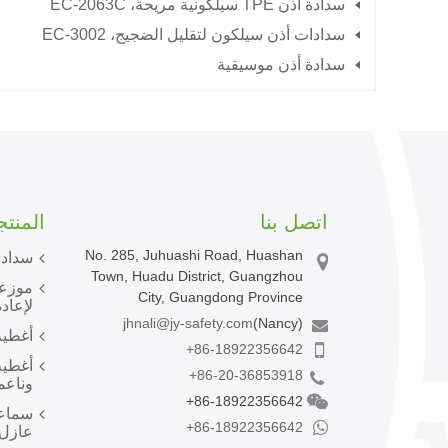
سدادة أذن TPE سيلكونية مريحة، EC-2063C
سدادات أذن سيلكون لتقليل الضجيج، EC-3002
سدادة أذن موسيقية
اتصل بنا
المنت
No. 285, Juhuashi Road, Huashan
سدادا
Town, Huadu District, Guangzhou
موزعا
City, Guangdong Province
لإعادة
jhnali@jy-safety.com
(Nancy)
أغطية
+86-18922356642
أغطية
+86-20-36853918
وناعم
+86-18922356642
سماعا
+86-18922356642
عازل 