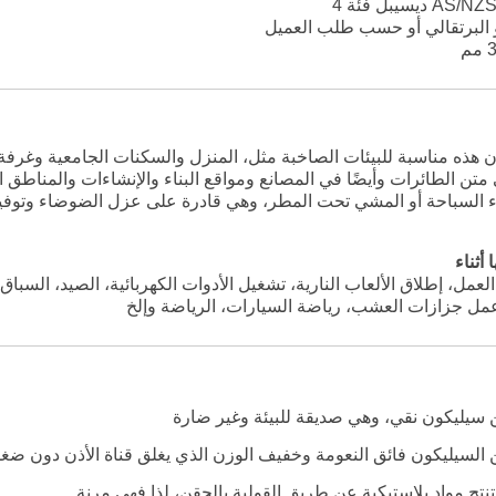
يسيبل فئة 4
و البرتقالي أو حسب طلب العميل
أذن هذه مناسبة للبيئات الصاخبة مثل، المنزل والسكنات الجامعية وغرف
تن الطائرات وأيضًا في المصانع ومواقع البناء والإنشاءات والمناطق الص
اء السباحة أو المشي تحت المطر، وهي قادرة على عزل الضوضاء وتوفير
أثناء
العمل، إطلاق الألعاب النارية، تشغيل الأدوات الكهربائية، الصيد، السب
، عمل جزازات العشب، رياضة السيارات، الرياضة وإلخ
سيليكون نقي، وهي صديقة للبيئة وغير ضارة
لسيليكون فائق النعومة وخفيف الوزن الذي يغلق قناة الأذن دون ضغط
تنتج مواد بلاستيكية عن طريق القولبة بالحقن، لذا فهي مرنة