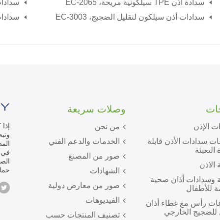
سدادة أذن TPE سيلكونية مريحة، EC-2065
سدادات 
سدادات أذن سيلكون لتقليل الضجيج، EC-3003
سدادات 
جات
وصلات سريعة
إذا 
ت الإذن
من نحن
ت سدادات الأذن قابلة
الخدمات والدعم الفني
المص
 التعبئة
صور من المصنع
الص
 الاذن
حماي
الشهادات
 وسدادات أذان صحية
صور من معارض دولية
ة للأطفال
الفيديوهات
ت رأس مع غطاء أذان
للضجيج الخارجي
تصنيف المنتجات حسب