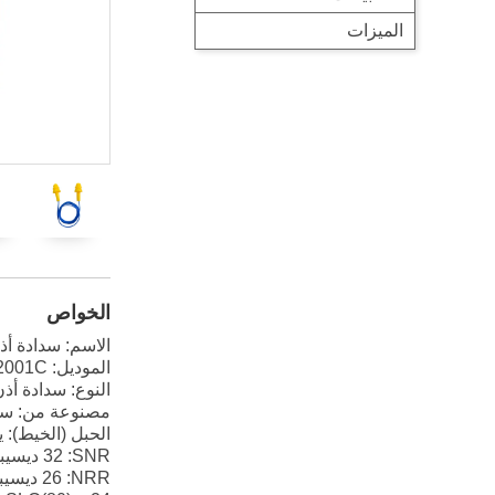
الميزات
الخواص
الاسم: سدادة أ
الموديل: EC-2001C
النوع: سدادة أذ
مصنوعة من: سيليكون
الحبل (الخيط): 
SNR
: 32 ديسيبل
NRR
: 26 ديسيبل