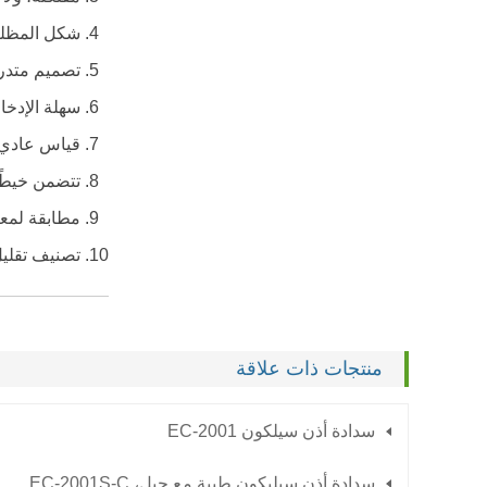
شكل المظلة 
تصميم متدر
سهلة الإدخا
قياس عادي 
تتضمن خيطًا 
مطابقة لمعايير CE و ANSI و 0
تصنيف تقلي
منتجات ذات علاقة
سدادة أذن سيلكون EC-2001
سدادة أذن سيليكون طبية مع حبل، EC-2001S-C