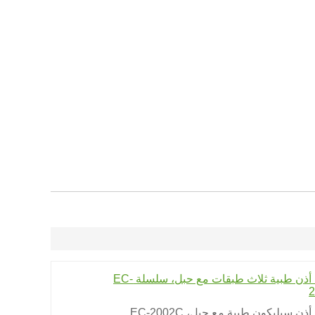
سدادة أذن طبية ثلاث طبقات مع حبل، سلسلة EC-
أذن سيليكون طبية مع حبل،
EC-2002C