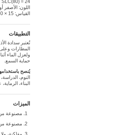
AS/NZS SLC(80) = 24 د
اللون: الأصفر أ
القياس: 15 × 30 مم
التطبيقات
تُعتبر سدادة ال
المطارات وعلى م
ولعزل الماء أثن
حماية السمع.
يُنصح باستخدامها 
النوم، الدراسة، 
البناء، الرماية
الميزات
مصنوعة من 
مصنوعة من ا
مفلكنة، ولا 