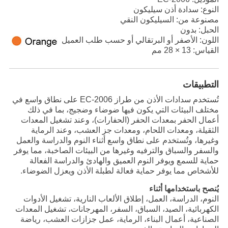
النوع: سدادة أذن سيليكون
مصنوعة من: السيليكون النقي
الحبل: بدون
اللون: الأصفر أو البرتقالي أو حسب طلب العميل
القياس: 13 × 28 مم
التطبيقات
تُستخدم سدادات الأذن من طراز EC-2006 على نطاق واسع في
مختلف البيئات التي يكون فيها ضوضاء وضجيج، بما في ذلك
أعمال الحفر بمعدات الحفر (الحفارات)، وعند تشغيل المعدات
الثقيلة، ومعدات اللحام، ومعدات جز العشب، وعند الرماية
وغيرها، وتُستخدم على نطاق واسع أثناء النوم والدراسة والعمل
والسفر والسباق والترفيه وغيرها من البيئات الصاخبة، مما يوفر
حماية للسمع ويوفر النوم العميق والهادئ والدراسة الفعالة
للأشخاص مما يوفر حماية فعالة لطبلة الأذن ويعزل الضوضاء.
يُنصح باستخدامها أثناء
النوم، الدراسة، العمل، إطلاق الألعاب النارية، تشغيل الأدوات
الكهربائية، الصيد، السباق، السفر، المهرجانات، تشغيل المعدات
الصناعية، أعمال البناء، الرماية، عمل جزازات العشب، رياضة