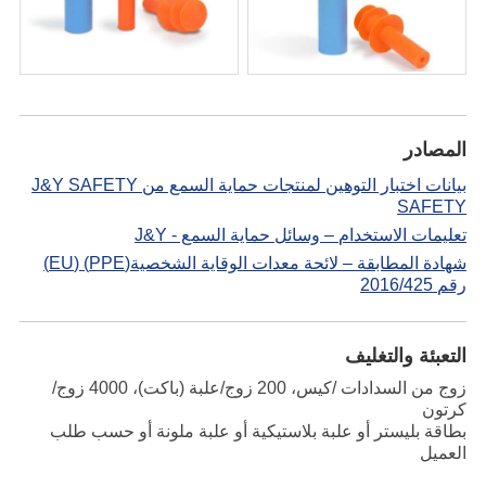
المصادر
بيانات اختبار التوهين لمنتجات حماية السمع من J&Y SAFETY
SAFETY
تعليمات الاستخدام – وسائل حماية السمع - J&Y
شهادة المطابقة – لائحة معدات الوقاية الشخصية(PPE) (EU)
رقم 2016/425
التعبئة والتغليف
زوج من السدادات /كيس، 200 زوج/علبة (باكت)، 4000 زوج/
كرتون
بطاقة بليستر أو علبة بلاستيكية أو علبة ملونة أو حسب طلب
العميل