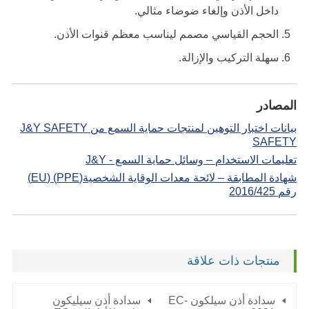
داخل الأذن وإلغاء ضوضاء مثالي.
الحجم القياسي مصمم ليناسب معظم قنوات الأذن.
سهلة التركيب والإزالة.
المصادر
بيانات اختبار التوهين لمنتجات حماية السمع من J&Y SAFETY
SAFETY
تعليمات الاستخدام – وسائل حماية السمع - J&Y
شهادة المطابقة – لائحة معدات الوقاية الشخصية(PPE) (EU)
رقم 2016/425
منتجات ذات علاقة
سدادة أذن سيلكون EC-
سدادة أذن سيليكون