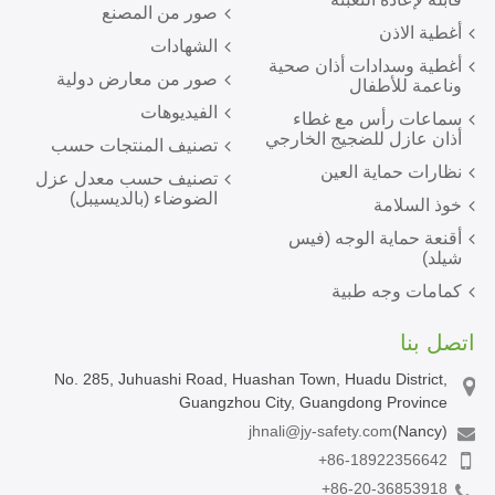
صور من المصنع
أغطية الاذن
الشهادات
أغطية وسدادات أذان صحية
صور من معارض دولية
وناعمة للأطفال
الفيديوهات
سماعات رأس مع غطاء
أذان عازل للضجيج الخارجي
تصنيف المنتجات حسب
نظارات حماية العين
تصنيف حسب معدل عزل
الضوضاء (بالديسيبل)
خوذ السلامة
أقنعة حماية الوجه (فيس
شيلد)
كمامات وجه طبية
اتصل بنا
No. 285, Juhuashi Road, Huashan Town, Huadu District,
Guangzhou City, Guangdong Province
jhnali@jy-safety.com
(Nancy)
+86-18922356642
+86-20-36853918