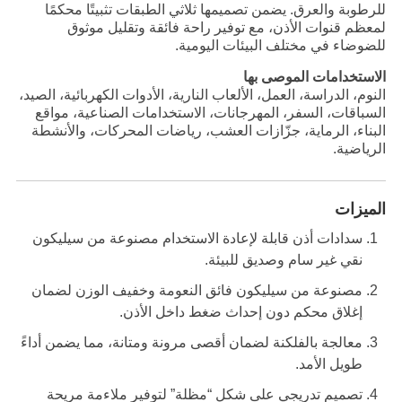
للرطوبة والعرق. يضمن تصميمها ثلاثي الطبقات تثبيتًا محكمًا
لمعظم قنوات الأذن، مع توفير راحة فائقة وتقليل موثوق
للضوضاء في مختلف البيئات اليومية.
الاستخدامات الموصى بها
النوم، الدراسة، العمل، الألعاب النارية، الأدوات الكهربائية، الصيد،
السباقات، السفر، المهرجانات، الاستخدامات الصناعية، مواقع
البناء، الرماية، جزّازات العشب، رياضات المحركات، والأنشطة
الرياضية.
الميزات
سدادات أذن قابلة لإعادة الاستخدام مصنوعة من سيليكون
نقي غير سام وصديق للبيئة.
مصنوعة من سيليكون فائق النعومة وخفيف الوزن لضمان
إغلاق محكم دون إحداث ضغط داخل الأذن.
معالجة بالفلكنة لضمان أقصى مرونة ومتانة، مما يضمن أداءً
طويل الأمد.
تصميم تدريجي على شكل “مظلة” لتوفير ملاءمة مريحة