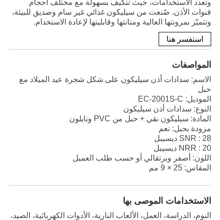
وتعدد الاستخدامات، حيث تتكيف بسهولة مع مختلف أحجام
قنوات الأذن. صُنعت من سيليكون غذائي غير سام وصديق للبيئة،
وتتميّز بمرونتها العالية ومتانتها وقابليتها لإعادة الاستخدام.
استفسر هنا
المواصفات
الاسم: سدادات أذن سيليكون على شكل شجرة عيد الميلاد مع
حبل
الموديل: EC-2001S-C
النوع: سدادات أذن سيليكون
المادة: سيليكون نقي + حبل من PVC ونايلون
مزودة بحبل: نعم
SNR :‎ 28 ديسيبل
NRR : ‎20 ديسيبل
اللون: أصفر وبرتقالي أو حسب طلب العميل
المقاس: ‎9 × 25 مم
الاستخدامات الموصى بها
النوم، الدراسة، العمل، الألعاب النارية، الأدوات الكهربائية، الصيد،