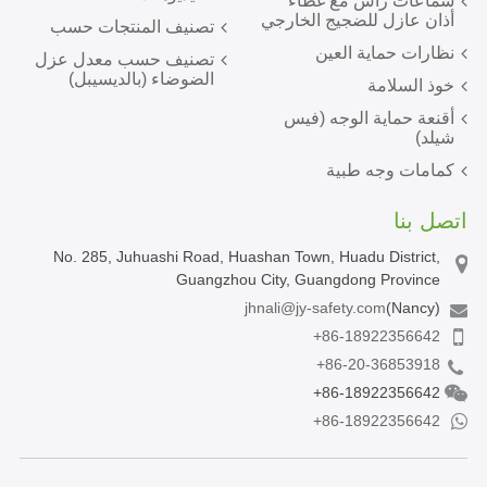
سماعات رأس مع غطاء
أذان عازل للضجيج الخارجي
تصنيف المنتجات حسب
نظارات حماية العين
تصنيف حسب معدل عزل
الضوضاء (بالديسيبل)
خوذ السلامة
أقنعة حماية الوجه (فيس
شيلد)
كمامات وجه طبية
اتصل بنا
No. 285, Juhuashi Road, Huashan Town, Huadu District,
Guangzhou City, Guangdong Province
jhnali@jy-safety.com
(Nancy)
+86-18922356642
+86-20-36853918
+86-18922356642
+86-18922356642