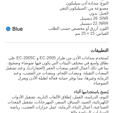
النوع: سدادة أذن سيليكون
مصنوعة من: السيليكون النقي
الحبل: بدون
SNR
: 26 ديسيبل
NRR
: 22 ديسيبل
اللون: أزرق أو مخصص حسب الطلب
القياس: 15 × 25 مم
التطبيقات
تُستخدم سدادات الأذن من طراز EC-2005 و EC-2005C على
نطاق واسع في مختلف البيئات التي يكون فيها ضوضاء وضجيج،
بما في ذلك أعمال الحفر بمعدات الحفر (الحفارات)، وعند تشغيل
المعدات الثقيلة، ومعدات اللحام، ومعدات جز العشب، وعند
الرماية وغيرها، مما يوفر حماية فعالة لطبلة الأذن ويعزل
الضوضاء.
يُنصح باستخدامها أثناء
النوم، الدراسة، العمل، إطلاق الألعاب النارية، تشغيل الأدوات
الكهربائية، الصيد، السباق، السفر، المهرجانات، تشغيل المعدات
الصناعية، أعمال البناء، الرماية، عمل جزازات العشب، رياضة
السيارات، الرياضة وإلخ